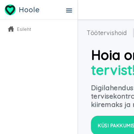
Hoole
Esileht
Töötervishoid
Hoia o
tervist
Digilahendus
tervisekontr
kiiremaks j
KÜSI PAKKUMI