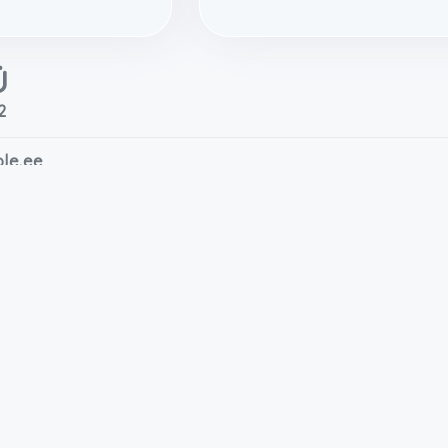
Ü
2
ole.ee
56 3888
. korrus)
tonia
 L07116, L07117, L07203, L07205, L07206