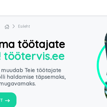
Esileht
ma töötajate
! töötervis.ee
 muudab Teie töötajate
olli haldamise täpsemaks,
a mugavamaks.
ST