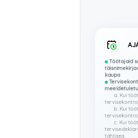
AJ
Töötajaid s
täisnimekirja
kaupa
Tervisekont
meeldetuletu
a. Kui töö
tervisekontro
b. Kui töö
tervisekontrol
c. Kui töö
tervisedeklar
tähtaeg.