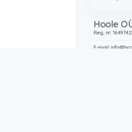
Hoole O
Reg, nr: 1649742
E-mail: info@ho
Telefon: +372 6
Pärnu mnt 113 (11
11312, Tallinn, Es
Tegevusload:
L06804, L07099,