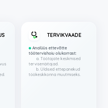
US
TERVIKVAADE
Analüüs ettevõtte
töötervishoiu olukorrast:
a. Töötajate keskmised
ivus
tervisenäitajad.
b. Üldised ettepanekud
ed.
töökeskkonna muutmiseks.