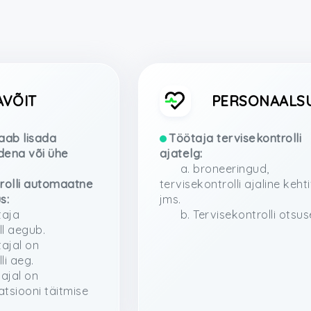
PERSONAALS
AVÕIT
Töötaja tervisekontrolli
aab lisada
ajatelg:
dena või ühe
a. broneeringud,
tervisekontrolli ajaline keht
rolli automaatne
jms.
s:
b. Tervisekontrolli otsus
taja
ll aegub.
tajal on
li aeg.
tajal on
atsiooni täitmise