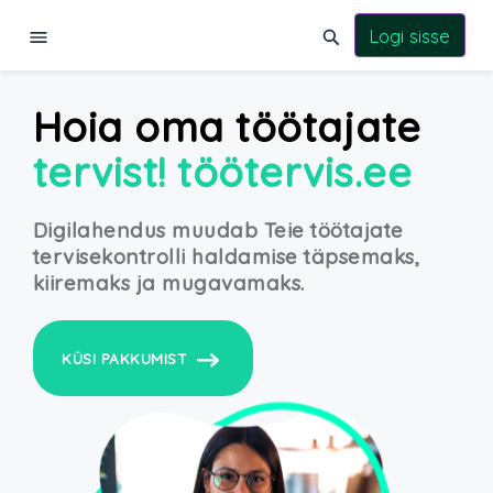
Logi sisse
Hoia oma töötajate
tervist! töötervis.ee
Digilahendus muudab Teie töötajate
tervisekontrolli haldamise täpsemaks,
kiiremaks ja mugavamaks.
KÜSI PAKKUMIST